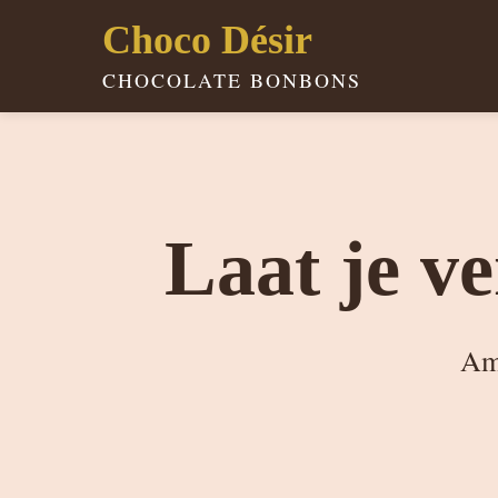
Choco Désir
CHOCOLATE BONBONS
Ga
naar
de
inhoud
Laat je v
Amb