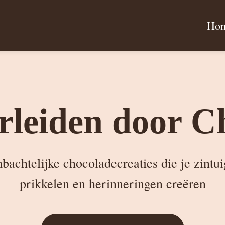
Ho
erleiden door C
achtelijke chocoladecreaties die je zintu
prikkelen en herinneringen creëren