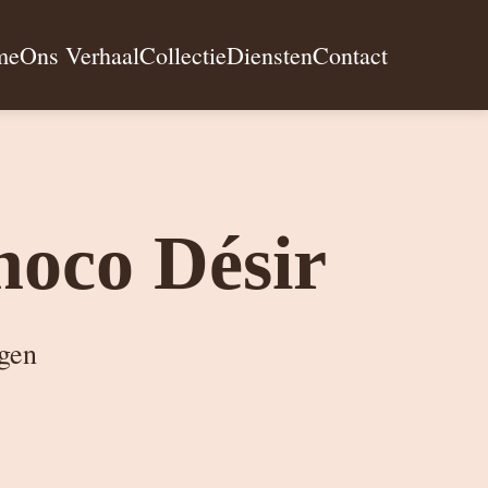
me
Ons Verhaal
Collectie
Diensten
Contact
hoco Désir
igen