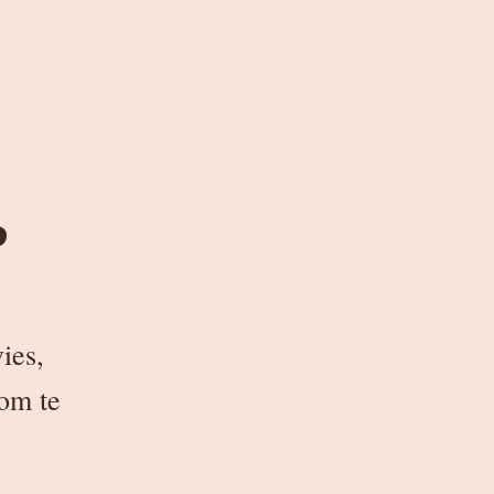
?
ies,
 om te